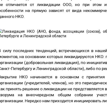
не отличается от ликвидации ООО, но при этом и
особенности на прямую зависят от вида некоммерче
данного НКО.
В силу последних тенденций, встречающихся в нашей
моментов, на основании которых ликвидируются НКО: 
организации (добровольная ликвидация), по инициати
Санкт-Петербургу и Ленинградской области), либо по р
Закрытие НКО начинается в основном с принятия 
организации (учредителей, членов), но это периодиче
как принять решение о ликвидации не представляется
кворума на внеочередном общем собрании участ
организации. Нередко нам приходится инициировать л