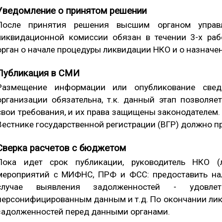
Уведомление о принятом решении
После принятия решения высшим органом управл
ликвидационной комиссии обязан в течении 3-х ра
орган о начале процедуры ликвидации НКО и о назначе
Публикация в СМИ
Размещение информации или опубликование свед
организации обязательна, т.к. данный этап позволяе
свои требования, и их права защищены законодателем
Вестнике государственной регистрации (ВГР) должно пр
Сверка расчетов с бюджетом
Пока идет срок публикации, руководитель НКО (
мероприятий с МИФНС, ПРФ и ФСС: предоставить нало
случае выявления задолженностей - удовлет
персонифицированным данным и т.д. По окончании ликв
задолженностей перед данными органами.