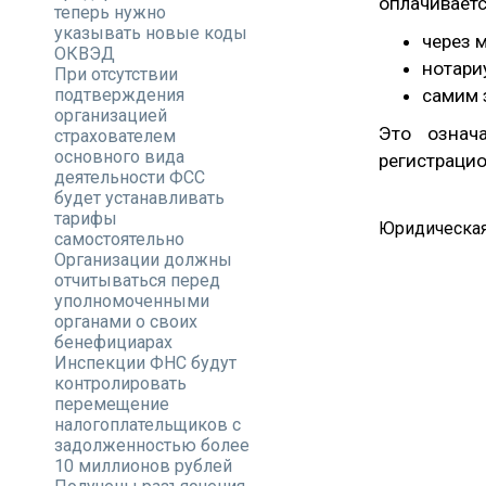
оплачиваетс
теперь нужно
указывать новые коды
через 
ОКВЭД
нотари
При отсутствии
подтверждения
самим 
организацией
Это означ
страхователем
основного вида
регистраци
деятельности ФСС
будет устанавливать
тарифы
Юридическая
самостоятельно
Организации должны
отчитываться перед
уполномоченными
органами о своих
бенефициарах
Инспекции ФНС будут
контролировать
перемещение
налогоплательщиков с
задолженностью более
10 миллионов рублей