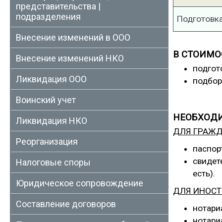
представительства |
подразделения
Подготовка
Внесение изменений в ООО
В СТОИМО
Внесение изменений НКО
подгот
Ликвидация ООО
подбор
Воинский учет
НЕОБХОД
Ликвидация НКО
ДЛЯ ГРАЖД
Реорганизация
паспор
свидет
Налоговые споры
есть).
Юридическое сопровождение
ДЛЯ ИНОС
Составление договоров
нотари
нотар