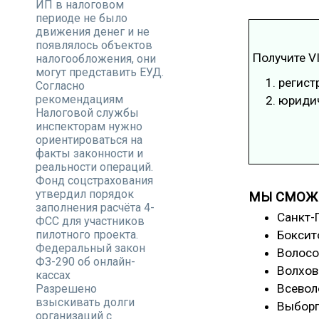
ИП в налоговом
периоде не было
движения денег и не
появлялось объектов
Получите VI
налогообложения, они
могут представить ЕУД.
регист
Согласно
рекомендациям
юридич
Налоговой службы
инспекторам нужно
ориентироваться на
факты законности и
реальности операций.
Фонд соцстрахования
утвердил порядок
МЫ СМОЖЕ
заполнения расчёта 4-
Санкт-
ФСС для участников
пилотного проекта.
Боксит
Федеральный закон
Волосо
ФЗ-290 об онлайн-
Волхов
кассах
Всевол
Разрешено
взыскивать долги
Выборг
организаций с