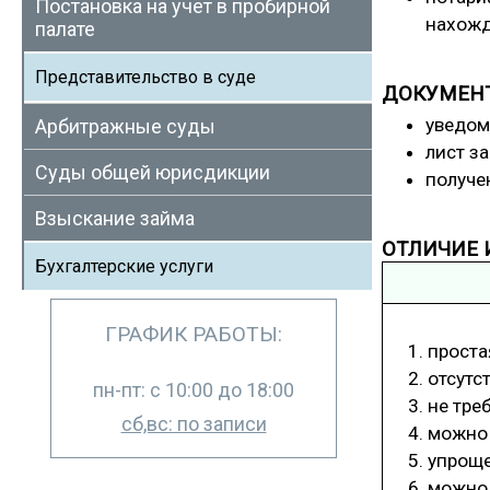
Постановка на учет в пробирной
нахожд
палате
Представительство в суде
ДОКУМЕНТ
уведом
Арбитражные суды
лист з
Суды общей юрисдикции
получе
Взыскание займа
ОТЛИЧИЕ 
Бухгалтерские услуги
ГРАФИК РАБОТЫ:
проста
отсутс
пн-пт: с 10:00 до 18:00
не тре
сб,вс: по записи
можно 
упроще
можно 