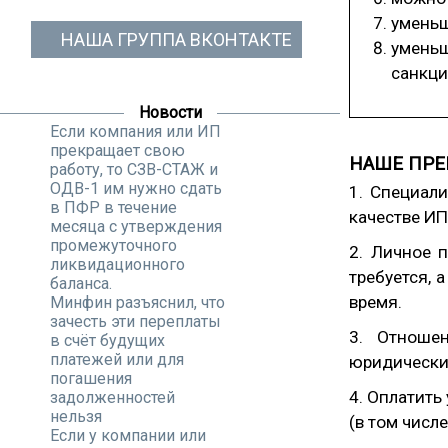
уменьш
НАША ГРУППА ВКОНТАКТЕ
умень
санкци
Новости
Если компания или ИП
прекращает свою
НАШЕ ПР
работу, то СЗВ-СТАЖ и
ОДВ-1 им нужно сдать
1. Специал
в ПФР в течение
качестве ИП
месяца с утверждения
промежуточного
2. Личное 
ликвидационного
требуется, 
баланса.
время.
Минфин разъяснил, что
зачесть эти переплаты
3. Отноше
в счёт будущих
платежей или для
юридических
погашения
4. Оплатить
задолженностей
нельзя
(в том числ
Если у компании или