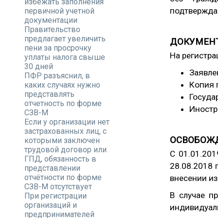
избежать заполнения
подтвержда
первичной учетной
документации
Правительство
предлагает увеличить
ДОКУМЕНТ
пени за просрочку
На регистра
уплаты налога свыше
30 дней
Заявле
ПФР разъяснил, в
Копия 
каких случаях нужно
представлять
Госуда
отчетность по форме
Иностр
СЗВ-М
Если у организации нет
застрахованных лиц, с
ОСВОБОЖ
которыми заключен
трудовой договор или
С 01.01.20
ГПД, обязанность в
28.08.2018
представлении
отчётности по форме
внесении из
СЗВ-М отсутствует
В случае п
При регистрации
организаций и
индивидуал
предпринимателей