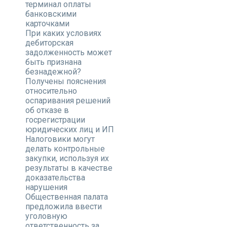
терминал оплаты
банковскими
карточками
При каких условиях
дебиторская
задолженность может
быть признана
безнадежной?
Получены пояснения
относительно
оспаривания решений
об отказе в
госрегистрации
юридических лиц и ИП
Налоговики могут
делать контрольные
закупки, используя их
результаты в качестве
доказательства
нарушения
Общественная палата
предложила ввести
уголовную
ответственность за