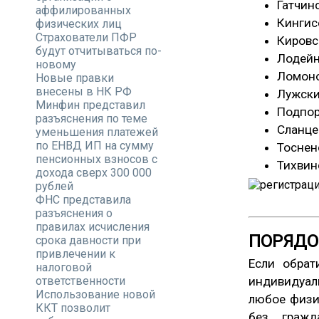
Гатчин
аффилированных
Кингис
физических лиц
Страхователи ПФР
Кировс
будут отчитываться по-
Лодейн
новому
Ломоно
Новые правки
внесены в НК РФ
Лужски
Минфин представил
Подпор
разъяснения по теме
Сланце
уменьшения платежей
по ЕНВД ИП на сумму
Тоснен
пенсионных взносов с
Тихвин
дохода сверх 300 000
рублей
ФНС представила
разъяснения о
правилах исчисления
ПОРЯДО
срока давности при
привлечении к
Если обрат
налоговой
ответственности
индивидуал
Использование новой
любое физи
ККТ позволит
без гражд