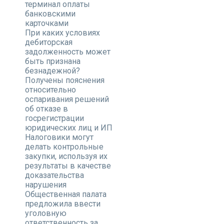
терминал оплаты
банковскими
карточками
При каких условиях
дебиторская
задолженность может
быть признана
безнадежной?
Получены пояснения
относительно
оспаривания решений
об отказе в
госрегистрации
юридических лиц и ИП
Налоговики могут
делать контрольные
закупки, используя их
результаты в качестве
доказательства
нарушения
Общественная палата
предложила ввести
уголовную
ответственность за