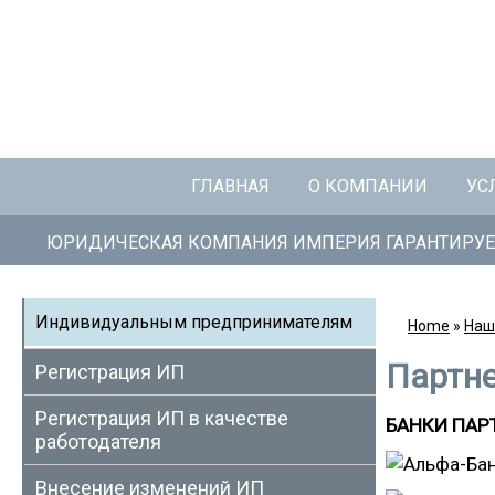
ГЛАВНАЯ
О КОМПАНИИ
УС
ЮРИДИЧЕСКАЯ КОМПАНИЯ ИМПЕРИЯ ГАРАНТИРУЕ
Индивидуальным предпринимателям
Home
»
Наш
Партн
Регистрация ИП
Регистрация ИП в качестве
БАНКИ ПАР
работодателя
Внесение изменений ИП